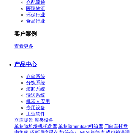
仓配流通
医院物流
环保行业
食品行业
客户案例
查看更多
产品中心
存储系统
分拣系统
装卸系统
输送系统
机器人应用
专用设备
工业软件
立库场景
库类设备
单巷道堆垛机托盘库
单巷道miniload料箱库
四向车托盘
密集库
环形调度缓存库(筒仓）
MINI智能库
模组输送调