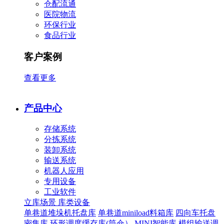
仓配流通
医院物流
环保行业
食品行业
客户案例
查看更多
产品中心
存储系统
分拣系统
装卸系统
输送系统
机器人应用
专用设备
工业软件
立库场景
库类设备
单巷道堆垛机托盘库
单巷道miniload料箱库
四向车托盘
密集库
环形调度缓存库(筒仓）
MINI智能库
模组输送调