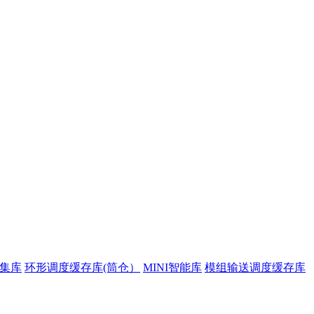
集库
环形调度缓存库(筒仓）
MINI智能库
模组输送调度缓存库