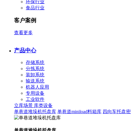
环保行业
食品行业
客户案例
查看更多
产品中心
存储系统
分拣系统
装卸系统
输送系统
机器人应用
专用设备
工业软件
立库场景
库类设备
单巷道堆垛机托盘库
单巷道miniload料箱库
四向车托盘密
单巷道堆垛机托盘库