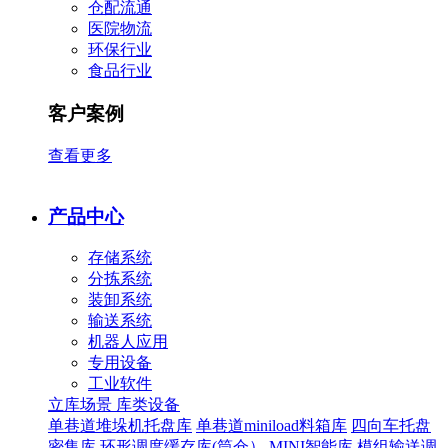
仓配流通
医院物流
环保行业
食品行业
客户案例
查看更多
产品中心
存储系统
分拣系统
装卸系统
输送系统
机器人应用
专用设备
工业软件
立库场景
库类设备
单巷道堆垛机托盘库
单巷道miniload料箱库
四向车托盘
密集库
环形调度缓存库(筒仓）
MINI智能库
模组输送调