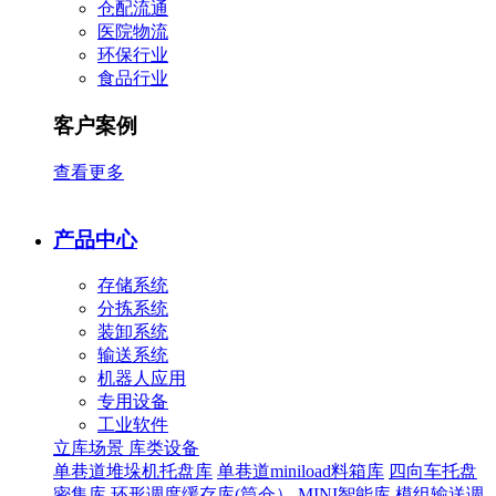
仓配流通
医院物流
环保行业
食品行业
客户案例
查看更多
产品中心
存储系统
分拣系统
装卸系统
输送系统
机器人应用
专用设备
工业软件
立库场景
库类设备
单巷道堆垛机托盘库
单巷道miniload料箱库
四向车托盘
密集库
环形调度缓存库(筒仓）
MINI智能库
模组输送调