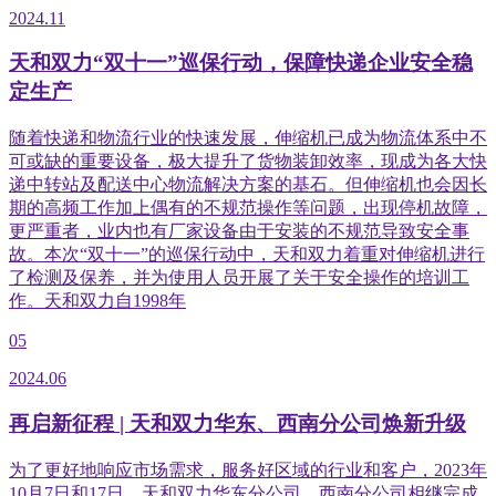
2024.11
天和双力“双十一”巡保行动，保障快递企业安全稳
定生产
随着快递和物流行业的快速发展，伸缩机已成为物流体系中不
可或缺的重要设备，极大提升了货物装卸效率，现成为各大快
递中转站及配送中心物流解决方案的基石。但伸缩机也会因长
期的高频工作加上偶有的不规范操作等问题，出现停机故障，
更严重者，业内也有厂家设备由于安装的不规范导致安全事
故。本次“双十一”的巡保行动中，天和双力着重对伸缩机进行
了检测及保养，并为使用人员开展了关于安全操作的培训工
作。天和双力自1998年
05
2024.06
再启新征程 | 天和双力华东、西南分公司焕新升级
为了更好地响应市场需求，服务好区域的行业和客户，2023年
10月7日和17日，天和双力华东分公司、西南分公司相继完成