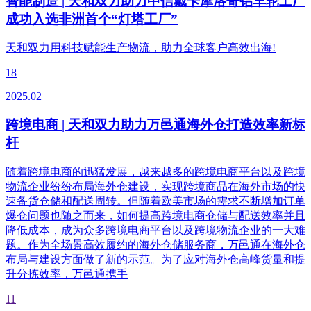
智能制造 | 天和双力助力中信戴卡摩洛哥铝车轮工厂
成功入选非洲首个“灯塔工厂”
天和双力用科技赋能生产物流，助力全球客户高效出海!
18
2025.02
跨境电商 | 天和双力助力万邑通海外仓打造效率新标
杆
随着跨境电商的迅猛发展，越来越多的跨境电商平台以及跨境
物流企业纷纷布局海外仓建设，实现跨境商品在海外市场的快
速备货仓储和配送周转。但随着欧美市场的需求不断增加订单
爆仓问题也随之而来，如何提高跨境电商仓储与配送效率并且
降低成本，成为众多跨境电商平台以及跨境物流企业的一大难
题。作为全场景高效履约的海外仓储服务商，万邑通在海外仓
布局与建设方面做了新的示范。为了应对海外仓高峰货量和提
升分拣效率，万邑通携手
11