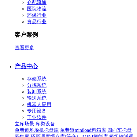
仓配流通
医院物流
环保行业
食品行业
客户案例
查看更多
产品中心
存储系统
分拣系统
装卸系统
输送系统
机器人应用
专用设备
工业软件
立库场景
库类设备
单巷道堆垛机托盘库
单巷道miniload料箱库
四向车托盘
密集库
环形调度缓存库(筒仓）
MINI智能库
模组输送调