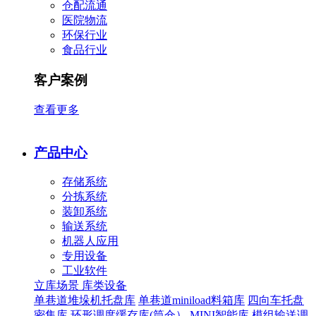
仓配流通
医院物流
环保行业
食品行业
客户案例
查看更多
产品中心
存储系统
分拣系统
装卸系统
输送系统
机器人应用
专用设备
工业软件
立库场景
库类设备
单巷道堆垛机托盘库
单巷道miniload料箱库
四向车托盘
密集库
环形调度缓存库(筒仓）
MINI智能库
模组输送调