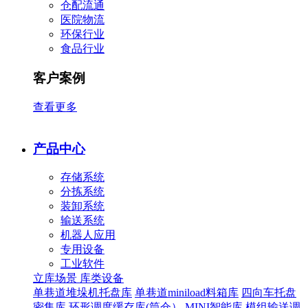
仓配流通
医院物流
环保行业
食品行业
客户案例
查看更多
产品中心
存储系统
分拣系统
装卸系统
输送系统
机器人应用
专用设备
工业软件
立库场景
库类设备
单巷道堆垛机托盘库
单巷道miniload料箱库
四向车托盘
密集库
环形调度缓存库(筒仓）
MINI智能库
模组输送调