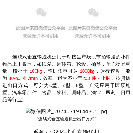
连续式垂直输送机适用于对接生产线快节拍输送的小件
物品上下搬运，如纸箱、周转箱、轮毂、桶等，单托物品重
量一般小于
，整机载重可达
，运行速度一般
100kg
1000kg
为
米
，效率一般为不小于
件
小时
。按货物
30-60
/min
200
/
进出口方式，
可分为
型、
型、
型
。
广泛应用于医废处
C
Z
E
置、汽车零部件、食品、饮料、调味品、酒业、医药、日用
品等行业。
（连续式垂直输送机进出口方式）
系列
：
循环式垂直输送机
3