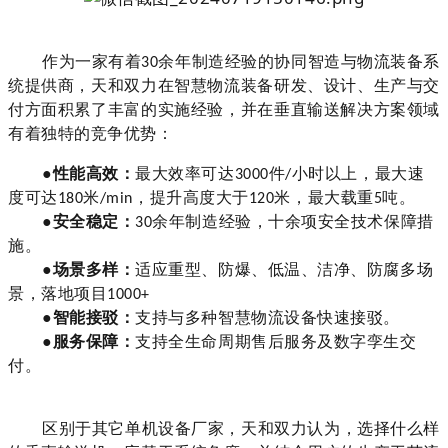
作为一家有着
余年制造经验的协同智造与物流装备系
30
统提供商，天和双力在智慧物流装备研发、设计、生产与交
付方面积累了丰富的实施经验，并在垂直输送解决方案领域
有着独特的竞争优势：
●
性能高效：
最大效率可达
件
小时以上，最大速
3000
/
度可达
米
，提升高度大于
米，最大载重
吨。
180
/min
120
5
●
安全稳定：
余年制造经验，十余项安全技术保障措
30
施。
●
场景
多样：
适应重型、防爆、低温、洁净、防腐多场
景，落地项目
1000+
●
智能接驳：
支持与多种智慧物流设备快速接驳。
●
服务保障：
支持全生命周期售后服务及数字孪生交
付。
区别于其它单机设备厂家，天和双力认为，选择什么样