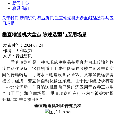
新闻中心
联系我们
关于我们
新闻资讯
行业资讯
垂直输送机大盘点|综述选型与应
用场景
垂直输送机大盘点|综述选型与应用场景
发布时间：2024-07-24
作者：天和双力
来源：行业资讯
垂直输送
机
是一种实现成件物品在垂直方向上传输的
物
流自动化
设备，它特别适用于成件物品在各楼层间及垂直空
间的传输
转运
，可与水平输送设备及
、叉车等搬运设备
AGV
接驳，组成一套立体
自动化
输送系统。
由于比传统货梯有着
一些比较优势，
垂直输送
机目前已经广泛应用于各种工业生
产（工厂）和仓库场景。垂直输送机在行业内也被称为
“提
升机”或“垂直提升机”。
垂直输送机对比传统货梯