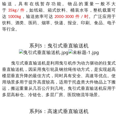
输送，具有在线暂存功能。物品的重量一般不大
于
件
，如纸箱、箱式饮料、桶装水等，整机载重可
35kg/
达
，输送效率可达
件
时
。
广泛应用于
1000kg
2000-3000
/
饮料、
酒类
、
医药
、
烟草
、
快递
、报业、印刷、食品、电子
等行业。
系列
：
曳引式垂直输送机
5
曳引式垂直输送机是利用曳引机作为动力驱动的往复式
垂直输送机，因采用曳引轮及钢丝绳传动方式，是实现超高
楼层垂直升降的最佳方式，同时具有安全、高速等优点
。使
用场景多用于提升高度较高，
适用于托盘类大件物品上下搬
运，
搬运重量从几百公斤到几吨
。
曳引式垂直输送机
应用于
多层高标仓、冷链仓、多层厂房、医院物流等场景
。
系列
：
高速式垂直输送机
6