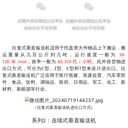
往复式垂直输送机适用于托盘类大件物品上下搬运，搬
运重量从
几百公斤到几吨
，运行速度一般为
30-
米
，效率一般为
托
小时
。
此外
按货物进
120
/min
60-150
/
出口方式，可分为
型、
型、
型和
型
来设计进出口
。往
C
Z
E
T
复式垂直输送机
广泛应用
于
医疗医建、医废处置
、汽车零部
件、食品、饮料、调味品、医药、日用品
、
军工
、
化工
、
新
材料
、
新能源等行业
。
（往复式垂直输送机进出口方式）
系列
：
连续式垂直输送机
2